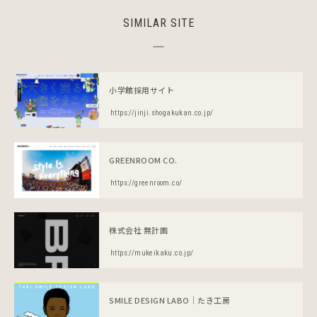
SIMILAR SITE
小学館採用サイト
https://jinji.shogakukan.co.jp/
GREENROOM CO.
https://greenroom.co/
株式会社 無計画
https://mukeikaku.co.jp/
SMILE DESIGN LABO｜たき工房