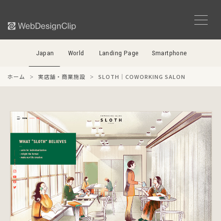
Japan
World
Landing Page
Smartphone
ホーム
実店舗・商業施設
SLOTH｜COWORKING SALON