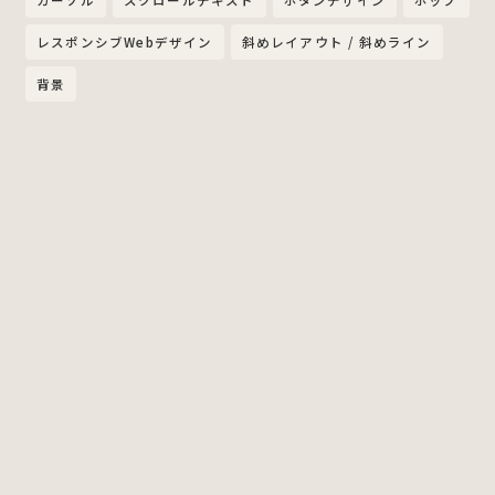
カーソル
スクロールテキスト
ボタンデザイン
ポップ
レスポンシブWebデザイン
斜めレイアウト / 斜めライン
背景