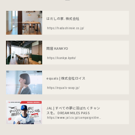
はだしの家. 株式会社
https://hadashinoie.co.jp/
閑居 KANKYO
https://kankyo.kyoto/
equals | 株式会社ロイス
https://equals-soap.jp/
JAL | すべての夢に羽ばたくチャン
スを。 DREAM MILES PASS
https://www.jal.co.jp/campaign/dream-miles-pass/