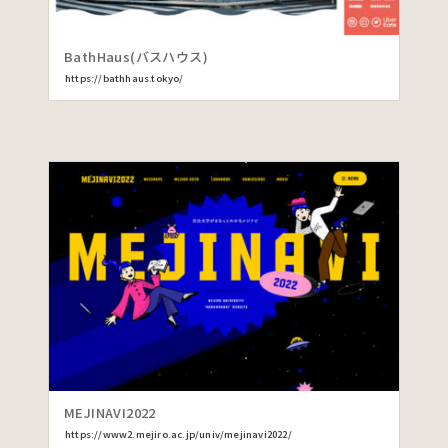
BathHaus(バスハウス)
https://bathhaus.tokyo/
MEJINAVI2022
https://www2.mejiro.ac.jp/univ/mejinavi2022/