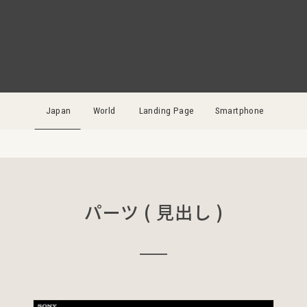
Japan
World
Landing Page
Smartphone
パーツ ( 見出し )