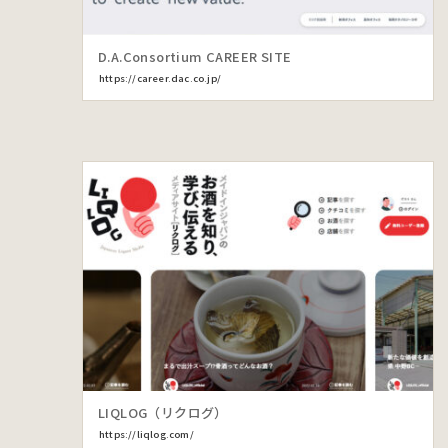
D.A.Consortium CAREER SITE
https://career.dac.co.jp/
LIQLOG（リクログ）
https://liqlog.com/