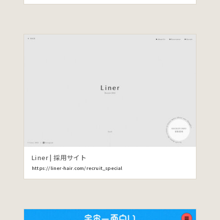
Liner | 採用サイト
https://liner-hair.com/recruit_special