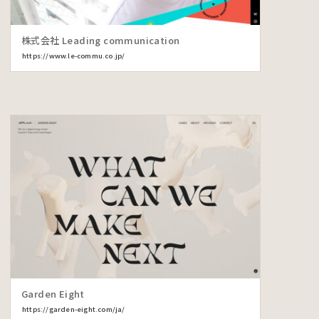
株式会社 Leading communication
https://www.le-commu.co.jp/
Garden Eight
https://garden-eight.com/ja/