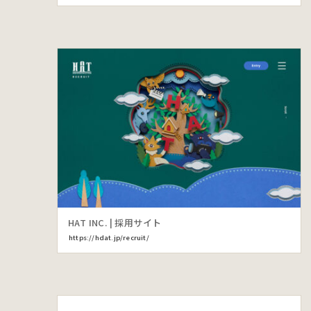
HAT INC. | 採用サイト
https://hdat.jp/recruit/