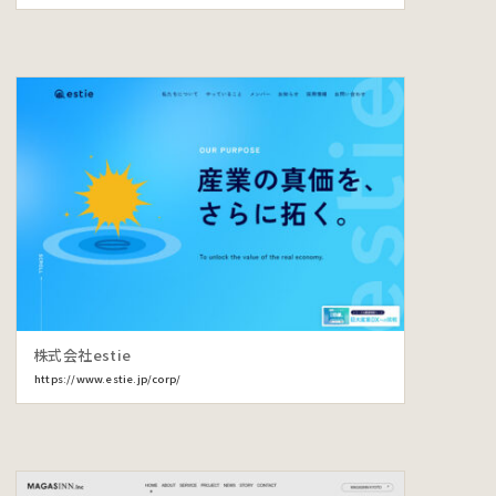
株式会社estie
https://www.estie.jp/corp/