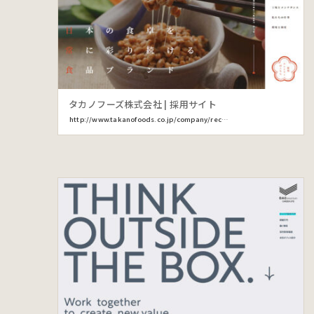
タカノフーズ株式会社 | 採用サイト
http://www.takanofoods.co.jp/company/recruite/shinsotsu/