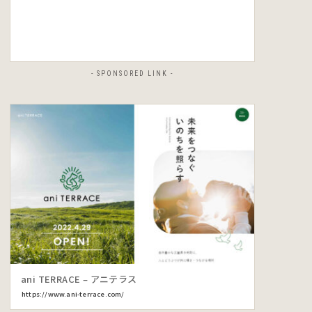
- SPONSORED LINK -
ani TERRACE – アニテラス
https://www.ani-terrace.com/