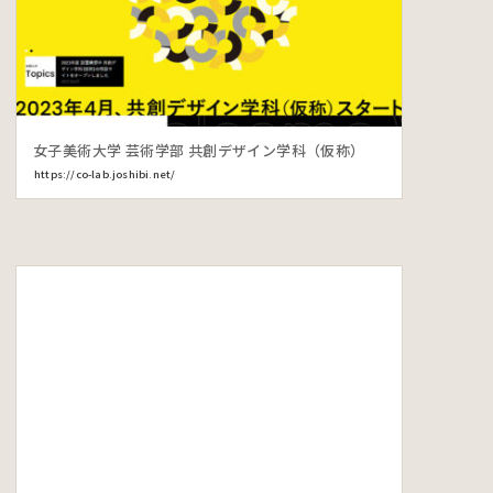
女子美術大学 芸術学部 共創デザイン学科（仮称）
https://co-lab.joshibi.net/