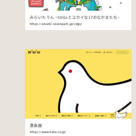
みらいたうん ~SDGsとユカイな17のなかまたち~
https://amami.sevenpark.jp/sdgs/
豊島屋
https://www.hato.co.jp/