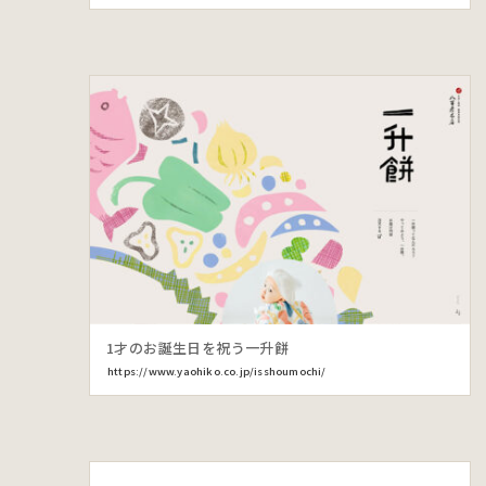
1才のお誕生日を祝う一升餅
https://www.yaohiko.co.jp/isshoumochi/