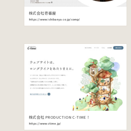
株式会社壱番屋
https://www.ichibanya.co.jp/comp/
株式会社 PRODUCTION C-TIME！
https://www.ctime.jp/