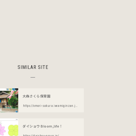
SIMILAR SITE
大森さくら保育園
https://omori-sakura.iwamiginzan.jp/
ダイショウ Bloom,life！
https://daishou-group.jp/