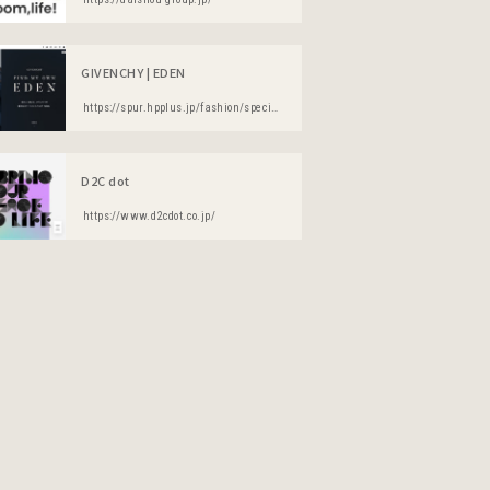
GIVENCHY | EDEN
https://spur.hpplus.jp/fashion/special/a01_givenchy1909/
D2C dot
https://www.d2cdot.co.jp/