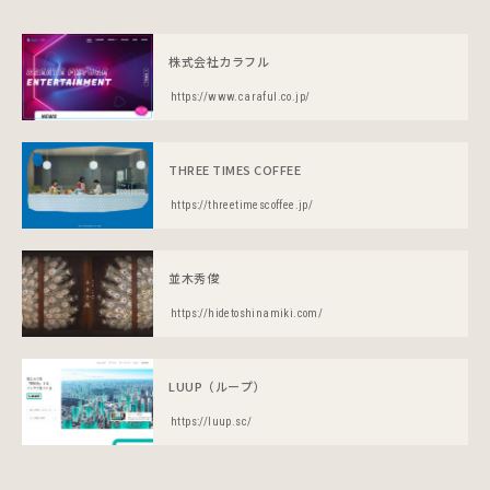
株式会社カラフル
https://www.caraful.co.jp/
THREE TIMES COFFEE
https://threetimescoffee.jp/
並木秀俊
https://hidetoshinamiki.com/
LUUP（ループ）
https://luup.sc/