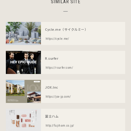
SIMILAR SITE
Cycle.me（サイクルミー）
https://cycle.me/
R.surfer
https://rsurfer.com/
JOX.Inc
https://jox-jp.com/
冨士ハム
http://fujiham.co.jp/