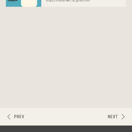
https://hirono-iwc.co.jp/recruit/
PREV
NEXT