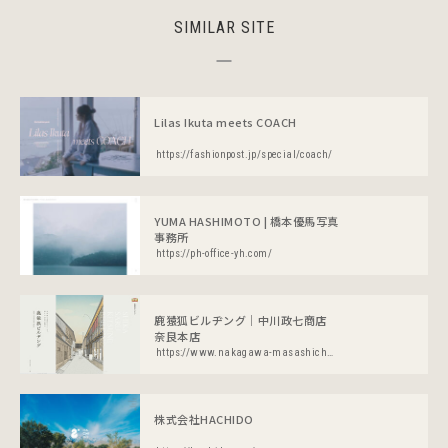
SIMILAR SITE
Lilas Ikuta meets COACH
https://fashionpost.jp/special/coach/
YUMA HASHIMOTO | 橋本優馬写真
事務所
https://ph-office-yh.com/
鹿猿狐ビルヂング｜中川政七商店
奈良本店
https://www.nakagawa-masashichi.jp/shop/pages/shikasarukitsune.aspx
株式会社HACHIDO