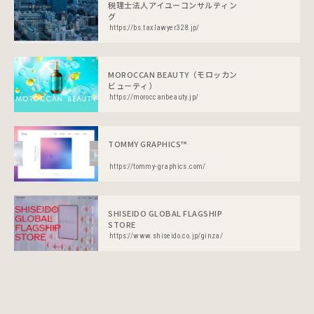
税理士法人アイユーコンサルティン
グ
https://bs.taxlawyer328.jp/
MOROCCAN BEAUTY（モロッカン
ビューティ）
https://moroccanbeauty.jp/
TOMMY GRAPHICS™
https://tommy-graphics.com/
SHISEIDO GLOBAL FLAGSHIP
STORE
https://www.shiseido.co.jp/ginza/