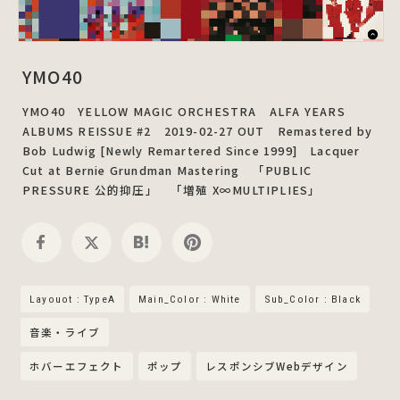
YMO40
YMO40 YELLOW MAGIC ORCHESTRA ALFA YEARS
ALBUMS REISSUE #2 2019-02-27 OUT Remastered by
Bob Ludwig [Newly Remartered Since 1999] Lacquer
Cut at Bernie Grundman Mastering 「PUBLIC
PRESSURE 公的抑圧」 「増殖 X∞MULTIPLIES」
Layouot : TypeA
Main_Color : White
Sub_Color : Black
音楽・ライブ
ホバーエフェクト
ポップ
レスポンシブWebデザイン