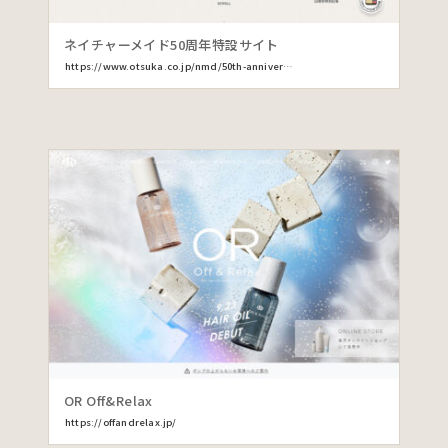
ネイチャーメイド50周年特設サイト
https://www.otsuka.co.jp/nmd/50th-anniversary/
OR Off&Relax
https://offandrelax.jp/