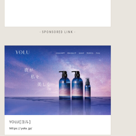
- SPONSORED LINK -
YOLU[ヨル]
https://yolu.jp/