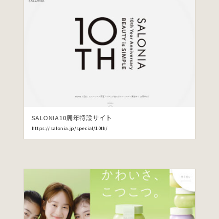
SALONIA10周年特設サイト
https://salonia.jp/special/10th/