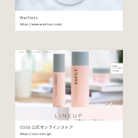
Waitless
https://www.wait-less.com/
COSS 公式オンラインストア
https://coss-coss.jp/