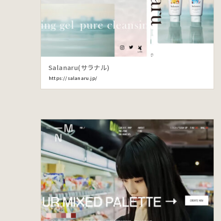
Salanaru(サラナル)
https://salanaru.jp/