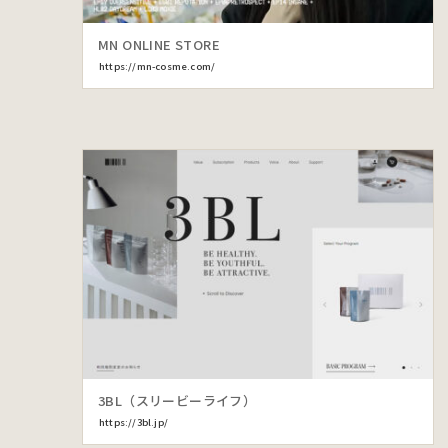
MN ONLINE STORE
https://mn-cosme.com/
3BL（スリービーライフ）
https://3bl.jp/