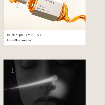
HONEYQUE（ハニーク）
https://honeyque.jp/