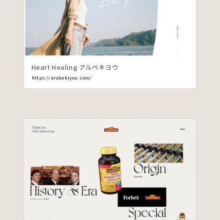
Heart Healing アルベキヨウ
https://arubekiyou.com/