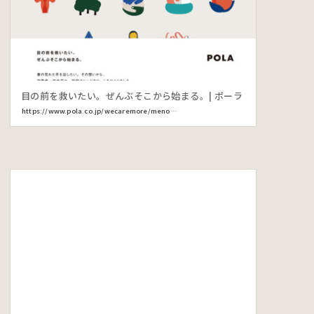
目の前を救いたい。ぜんぶそこから始まる。| ポーラ
https://www.pola.co.jp/wecaremore/menomae/