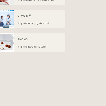
能登高留学
https://notoko-ryugaku.com/
SNOWS
https://snows-winter.com/