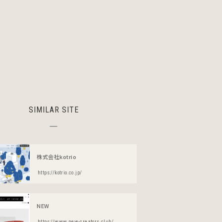
SIMILAR SITE
株式会社kotrio
https://kotrio.co.jp/
NEW
https://www.new-creators.club/