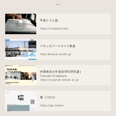
平尾とうふ店
https://hiraotoufu.com/
ベネッセアートサイト直島
http://benesse-artsite.jp/
多摩美術大学 彫刻学科研究室 |
Tamabi Sculpture
https://sculpture.tamabi.ac.jp/
壌（JYOU）
https://jyou.media/