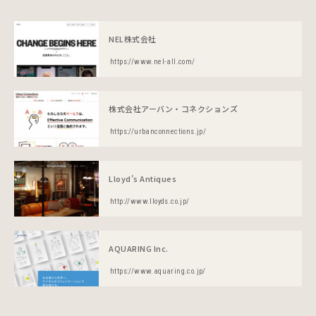
NEL株式会社
https://www.nel-all.com/
株式会社アーバン・コネクションズ
https://urbanconnections.jp/
Lloyd’s Antiques
http://www.lloyds.co.jp/
AQUARING Inc.
https://www.aquaring.co.jp/