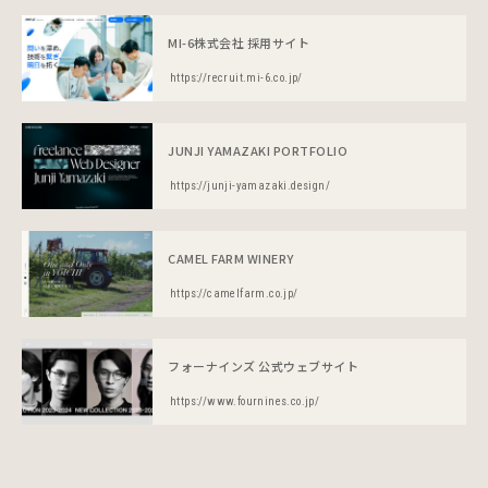
MI-6株式会社 採用サイト
https://recruit.mi-6.co.jp/
JUNJI YAMAZAKI PORTFOLIO
https://junji-yamazaki.design/
CAMEL FARM WINERY
https://camelfarm.co.jp/
フォーナインズ 公式ウェブサイト
https://www.fournines.co.jp/