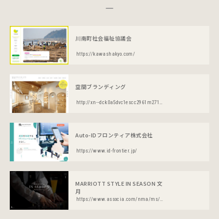
川南町社会福祉協議会
https://kawashakyo.com/
空間ブランディング
http://xn--dck0a5dvc1escc2961m271b.jp/
Auto-IDフロンティア株式会社
https://www.id-frontier.jp/
MARRIOTT STYLE IN SEASON 文
月
https://www.associa.com/nma/ms/202107/