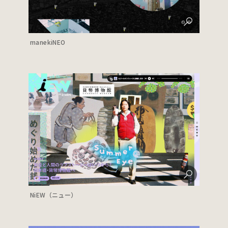
manekiNEO
NiEW（ニュー）