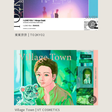
東東京京 | TO2KYO2
Village Town | VT COSMETICS