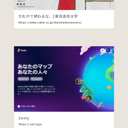
だれかで終わるな。| 東京造形大学
https://www.zokei.ac.jp/darekadeowaruna/
Zenly
https://zen.ly/ja