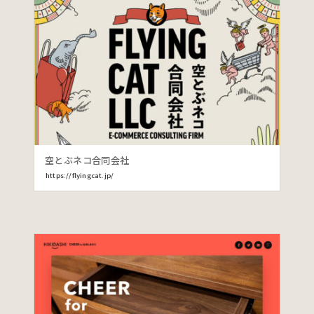
空とぶネコ合同会社
https://flyingcat.jp/