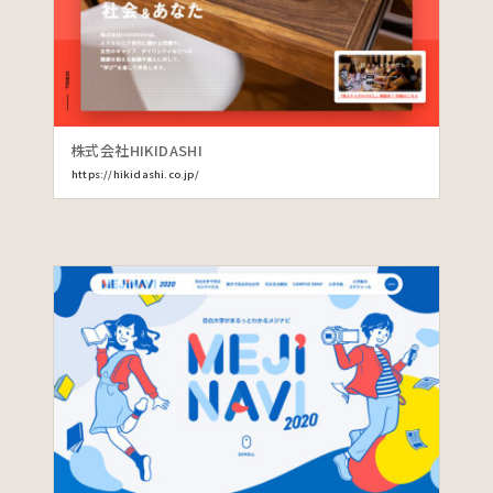
株式会社HIKIDASHI
https://hikidashi.co.jp/