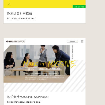
あおば会計事務所
https://aoba-kaikei.net/
株式会社MASSIVE SAPPORO
https://massivesapporo.com/