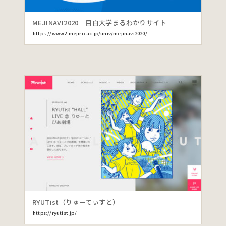
MEJINAVI2020｜目白大学まるわかりサイト
https://www2.mejiro.ac.jp/univ/mejinavi2020/
RYUTist（りゅーてぃすと）
https://ryutist.jp/