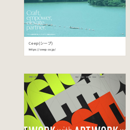
Ceep(シープ)
https://ceep.co.jp/