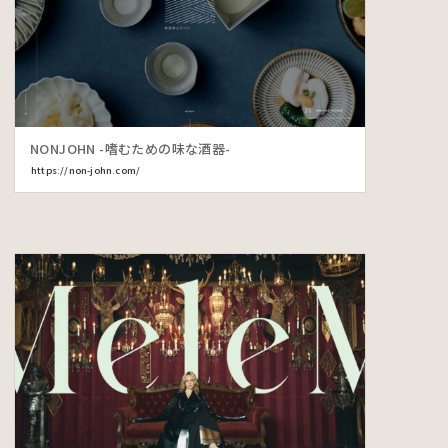
NONJOHN -嗜むための味な酒器-
https://non-john.com/