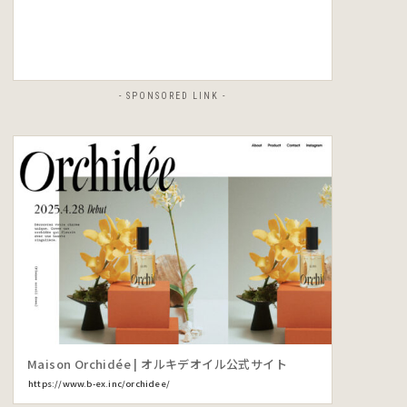
- SPONSORED LINK -
Maison Orchidée | オルキデオイル公式サイト
https://www.b-ex.inc/orchidee/