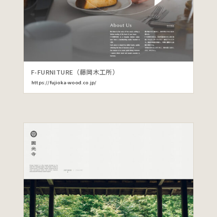
F-FURNITURE（藤岡木工所）
https://fujioka-wood.co.jp/