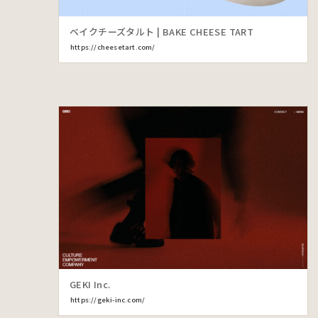
ベイクチーズタルト | BAKE CHEESE TART
https://cheesetart.com/
GEKI Inc.
https://geki-inc.com/