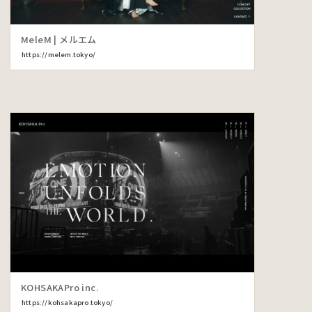
MeleM | メルエム
https://melem.tokyo/
KOHSAKAPro inc.
https://kohsakapro.tokyo/