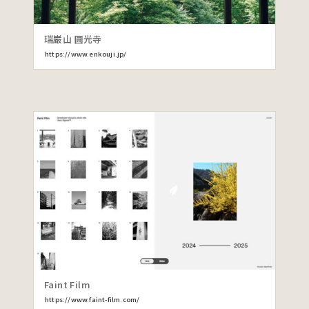
瑞巌山 圓光寺
https://www.enkouji.jp/
Faint Film
https://www.faint-film.com/