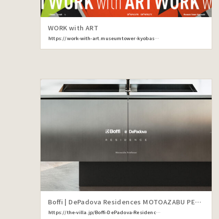
WORK with ART
https://work-with-art.museumtower-kyobashi.com/
Boffi | DePadova Residences MOTOAZABU PENTHOUSE
https://the-villa.jp/Boffi-DePadova-Residence/motoazabu/