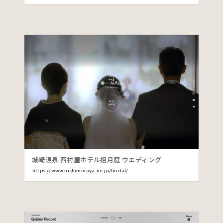
城崎温泉 西村屋ホテル招月庭 ウエディング
https://www.nishimuraya.ne.jp/bridal/