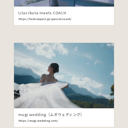
Lilas Ikuta meets COACH
https://fashionpost.jp/special/coach/
mugi wedding（ムギウェディング）
https://mugi-wedding.com/