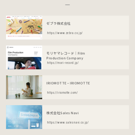
ゼブラ株式会社
https://www.zebra.co.jp/
モリヤマレコード｜Film
Production Company
https://mori-record.jp/
IRIOMOTTE – IRIOMOTTE
https://iriomotte.com/
株式会社Sales Navi
https://www.salesnavi.co.jp/